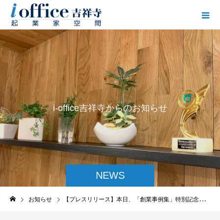
i
-
o
f
f
i
c
e
吉
祥
寺
か
ら
の
お
知
ら
せ
NEWS
お知らせ
【プレスリリース】本日、「創業事例集」特別記念号」に関するプレスリリースを配信しました。