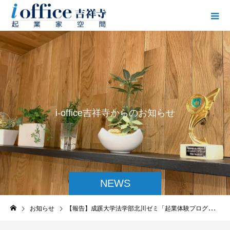
i
-
o
f
f
i
c
e
吉
祥
寺
か
ら
の
お
知
ら
せ
NEWS
お知らせ
【報告】成蹊大学法学部北川ゼミ「起業体験プログラム」第2回