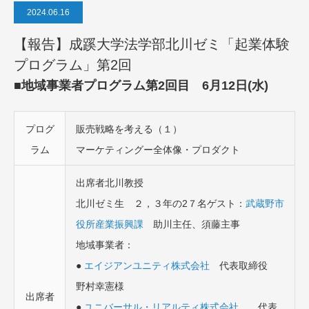
2024.06.16
【報告】成蹊大学法学部北川ゼミ「起業体験
プログラム」第2回
■地域事業者プログラム第2回目 6月12日(水)
プログ
販売戦略を考える（１）
ラム
マーケティングー全体像・プロダクト
出席者北川教授
北川ゼミ生 ２，３年の2７名ゲスト：
武蔵野市
役所産業振興課
助川主任、須藤主事
地域事業者：
●
エイジアンユニティ株式会社
代表取締役
野村幸憲様
出席者
●
ユニバーサル・リアルティ株式会社
代表