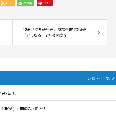
RSS
feedly
Pin it
12/6 『先見研究会』2023年末特別企画
「どうなる！？社会保障等...
お知らせ一覧
re秋祭り』
会（GM研）』開催のお知らせ