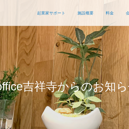
起業家サポート
施設概要
料金
o
f
f
i
c
e
吉
祥
寺
か
ら
の
お
知
ら