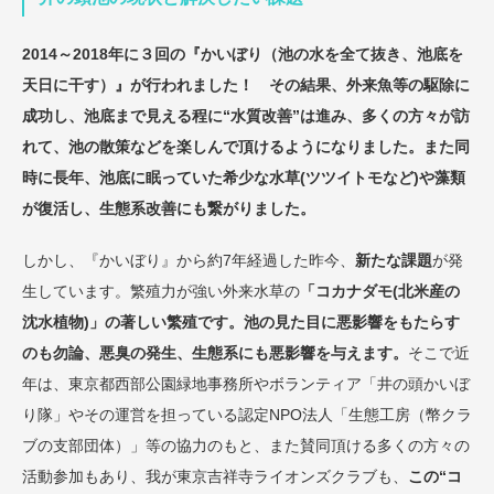
2014～2018年に３回の『かいぼり（池の水を全て抜き、池底を
天日に干す）』が行われました！
その結果、外来魚等の駆除に
成功し、池底まで見える程に“水質改善”は進み、多くの方々が訪
れて、池の散策などを楽しんで頂けるようになりました。また同
時に長年、池底に眠っていた希少な水草(ツツイトモなど)や藻類
が復活し、生態系改善にも繋がりました。
しかし、『かいぼり』から約7年経過した昨今、
新たな課題
が発
生しています。繁殖力が強い外来水草の
「コカナダモ(北米産の
沈水植物)」の著しい繁殖です。池の見た目に悪影響をもたらす
のも勿論、悪臭の発生、生態系にも悪影響を与えます。
そこで近
年は、東京都西部公園緑地事務所やボランティア「井の頭かいぼ
り隊」やその運営を担っている認定NPO法人「生態工房（幣クラ
ブの支部団体）」等の協力のもと、また賛同頂ける多くの方々の
活動参加もあり、我が東京吉祥寺ライオンズクラブも、
この“コ