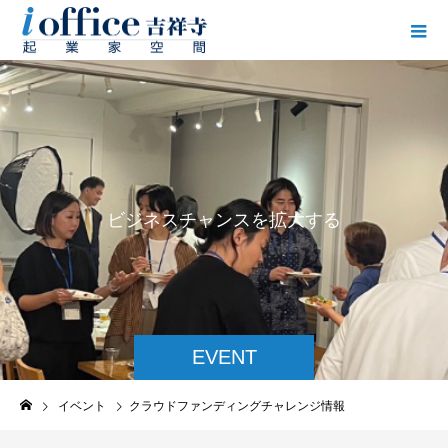
ビ
ジ
ネ
ス
チ
ャ
ン
ス
を
拡
大
す
る
EVENT
イベント
クラウドファンディングチャレンジ情報