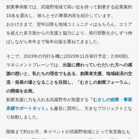
創業事例集では、武蔵野地域で高い志を持って創業する起業家約
10名を選出し、彼らとその事業内容を紹介しています。
おかげさまで、翌年以降も地域コミュニティはもちろん、エリア
を超えた多方面からの支援と協力により、発行部数を少しずつ伸
ばしながら本年まで毎年出版を重ねてきました。
そこで、2023年の刊行を機に(2023年11月発行予定：2,000部)、
マネジメントブレーンでは、
出版に携わっていただいた方への感
謝の想いと、私たちの理念でもある、創業者支援、地域経済の交
流・発展の場となることを目指し、「むさしの創業フォーラム」
の開催を企画。
創業支援に力を入れる武蔵野市が加盟する
「
むさしの創業・事業
承継サポートネット
」
も趣旨に賛同し、大きなプロジェクトとな
り始動しました。
開催まで約1か月、本イベントが武蔵野地域にとって有意義なも