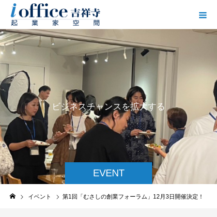
ビ
ジ
ネ
ス
チ
ャ
ン
ス
を
拡
大
す
る
EVENT
イベント
第1回「むさしの創業フォーラム」12月3日開催決定！